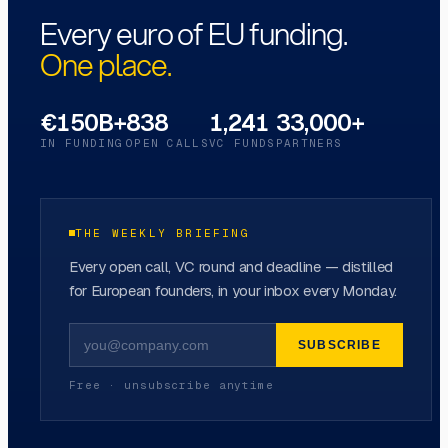
Every euro of EU funding.
One place.
€150B+
838
1,241
33,000+
IN FUNDING
OPEN CALLS
VC FUNDS
PARTNERS
THE WEEKLY BRIEFING
Every open call, VC round and deadline — distilled
for European founders, in your inbox every Monday.
SUBSCRIBE
Free · unsubscribe anytime