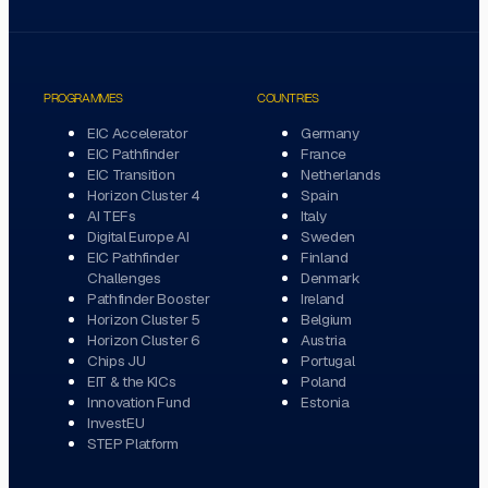
PROGRAMMES
COUNTRIES
EIC Accelerator
Germany
EIC Pathfinder
France
EIC Transition
Netherlands
Horizon Cluster 4
Spain
AI TEFs
Italy
Digital Europe AI
Sweden
EIC Pathfinder
Finland
Challenges
Denmark
Pathfinder Booster
Ireland
Horizon Cluster 5
Belgium
Horizon Cluster 6
Austria
Chips JU
Portugal
EIT & the KICs
Poland
Innovation Fund
Estonia
InvestEU
STEP Platform