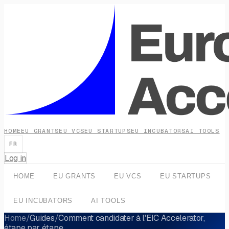
HOME
EU GRANTS
EU VCS
EU STARTUPS
EU INCUBATORS
AI TOOLS
FR
Log in
HOME
EU GRANTS
EU VCS
EU STARTUPS
EU INCUBATORS
AI TOOLS
Home
/
Guides
/
Comment candidater à l'EIC Accelerator,
étape par étape