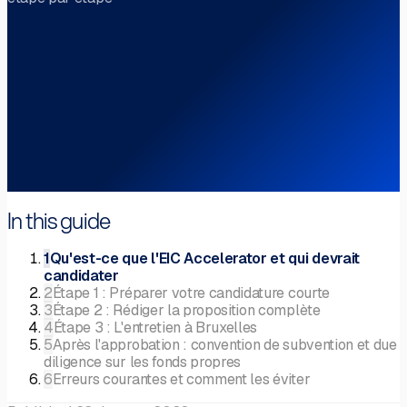
In this guide
1
Qu'est-ce que l'EIC Accelerator et qui devrait
candidater
2
Étape 1 : Préparer votre candidature courte
3
Étape 2 : Rédiger la proposition complète
4
Étape 3 : L'entretien à Bruxelles
5
Après l'approbation : convention de subvention et due
diligence sur les fonds propres
6
Erreurs courantes et comment les éviter