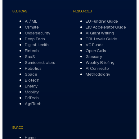
SECTORS
RESOURCES
AI / ML
EU Funding Guide
Climate
EIC Accelerator Guide
Cybersecurity
AI Grant Writing
Deep Tech
TRL Levels Guide
Digital Health
VC Funds
Fintech
Open Calls
SaaS
Glossary
Semiconductors
Weekly Briefing
Robotics
AI Connector
Space
Methodology
Biotech
Energy
Mobility
EdTech
AgriTech
EUACC
Home