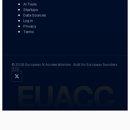
AI Tools
Startups
Data Sources
Log in
Privacy
Terms
©
2026
European AI Accelerationism
·
Built for European founders
🇪🇺
EUACC