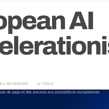
EU INCUBATORS
AI TOOLS
 bas de page et des preuves aux propositions européennes