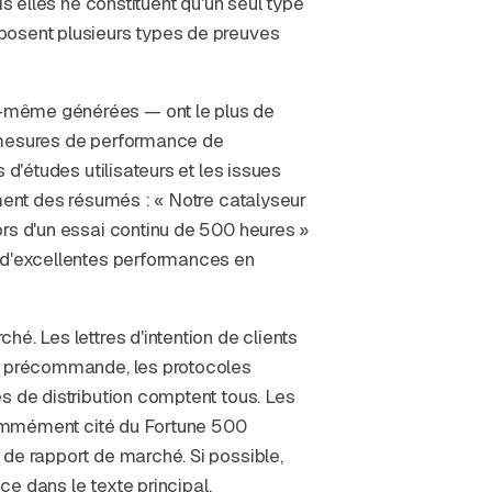
is elles ne constituent qu'un seul type
posent plusieurs types de preuves
-même générées — ont le plus de
es mesures de performance de
 d'études utilisateurs et les issues
ement des résumés : « Notre catalyseur
ors d'un essai continu de 500 heures »
é d'excellentes performances en
é. Les lettres d'intention de clients
de précommande, les protocoles
s de distribution comptent tous. Les
 nommément cité du Fortune 500
de rapport de marché. Si possible,
nce dans le texte principal.