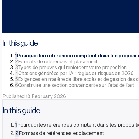
In this guide
1
Pourquoi les références comptent dans les proposi
2
Formats de références et placement
3
Types de preuves qui renforcent votre proposition
4
Citations générées par IA : règles et risques en 2026
5
Exigences en matière de libre accès et de gestion des 
6
Construire une section convaincante sur l'état de l'art
Published
18 February 2026
In this guide
1
Pourquoi les références comptent dans les proposi
2
Formats de références et placement