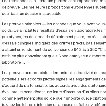
Les références à la littérature publiée sont importantes, ma
de preuve. Les meilleures propositions européennes super
pour bâtir un dossier inattaquable.
Les preuves primaires — les données que vous avez vous
poids. Cela inclut les résultats d'essais en laboratoire, l
prototypes, les données de déploiement pilote, les résultats
d'essais cliniques. Indiquez des chiffres précis, pas seul
a atteint un rendement de conversion de 94,3 % à 350 °C l
est bien plus convaincant que « Notre catalyseur a montr
laboratoire ».
Les preuves commerciales démontrent l'attractivité du march
potentiels, les accords pilotes signés, les engagements 
d'accord de partenariat et les accords avec des partenaire
évaluateurs considèrent une lettre d'intention d'un client
comme nettement plus solide que n'importe quelle citation 
joignez les lettres d'intention en annexes et faites-y référe