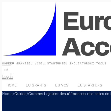
HOME
EU GRANTS
EU VCS
EU STARTUPS
EU INCUBATORS
AI TOOLS
FR
Log in
HOME
EU GRANTS
EU VCS
EU STARTUPS
Home
/
Guides
/
Comment ajouter des références, des notes de