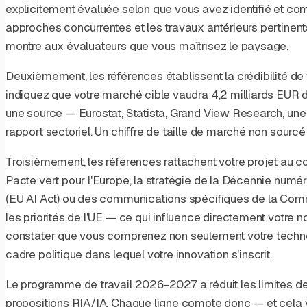
explicitement évaluée selon que vous avez identifié et comp
approches concurrentes et les travaux antérieurs pertinents.
montre aux évaluateurs que vous maîtrisez le paysage.
Deuxièmement, les références établissent la crédibilité de
indiquez que votre marché cible vaudra 4,2 milliards EUR d
une source — Eurostat, Statista, Grand View Research, un
rapport sectoriel. Un chiffre de taille de marché non sourcé
Troisièmement, les références rattachent votre projet au con
Pacte vert pour l'Europe, la stratégie de la Décennie numér
(EU AI Act) ou des communications spécifiques de la Co
les priorités de l'UE — ce qui influence directement votre 
constater que vous comprenez non seulement votre technol
cadre politique dans lequel votre innovation s'inscrit.
Le programme de travail 2026-2027 a réduit les limites d
propositions RIA/IA. Chaque ligne compte donc — et cela v