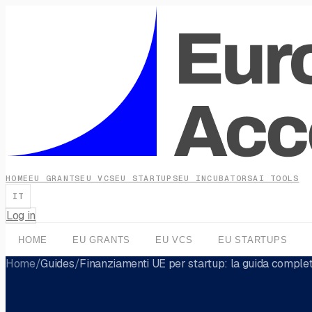
HOME
EU GRANTS
EU VCS
EU STARTUPS
EU INCUBATORS
AI TOOLS
IT
Log in
HOME
EU GRANTS
EU VCS
EU STARTUPS
Home
/
Guides
/
Finanziamenti UE per startup: la guida compl