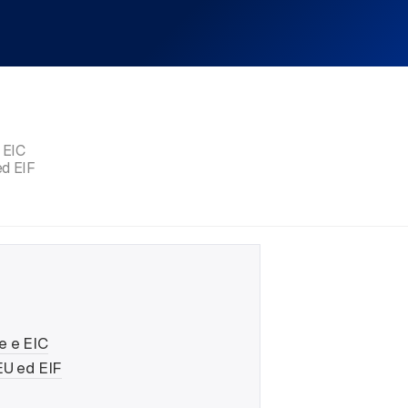
 EIC
ed EIF
pe e EIC
tEU ed EIF