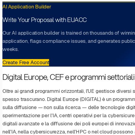
AI Application Builder
Write Your Proposal with EUACC
Our AI application builder is trained on thousands of winnin
application, flags compliance issues, and generates public
weeks.
Create Free Account
Digital Europe, CEF e programmi settoriali
Oltre ai grandi programmi orizzontali, l'UE gestisce diversi s
spesso trascurano. Digital Europe (DIGITAL) è un programma
sulla diffusione — non sulla ricerca — delle tecnologie digita
sperimentazione per l'IA, centri operativi per la cybersic
digitali avanzate e la diffusione dei poli europei di innovazi
nell'IA, nella cybersicurezza, nell'HPC o nel cloud possono