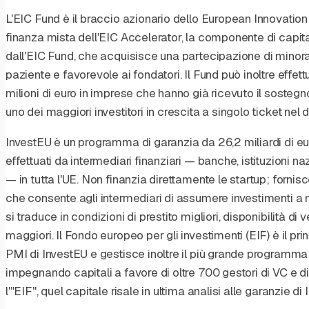
L'EIC Fund è il braccio azionario dello European Innovation
finanza mista dell'EIC Accelerator, la componente di capitale
dall'EIC Fund, che acquisisce una partecipazione di mino
paziente e favorevole ai fondatori. Il Fund può inoltre effet
milioni di euro in imprese che hanno già ricevuto il sosteg
uno dei maggiori investitori in crescita a singolo ticket nel
InvestEU è un programma di garanzia da 26,2 miliardi di eur
effettuati da intermediari finanziari — banche, istituzioni na
— in tutta l'UE. Non finanzia direttamente le startup; forni
che consente agli intermediari di assumere investimenti a m
si traduce in condizioni di prestito migliori, disponibilità di
maggiori. Il Fondo europeo per gli investimenti (EIF) è il pri
PMI di InvestEU e gestisce inoltre il più grande programma 
impegnando capitali a favore di oltre 700 gestori di VC e di 
l'"EIF", quel capitale risale in ultima analisi alle garanzie di