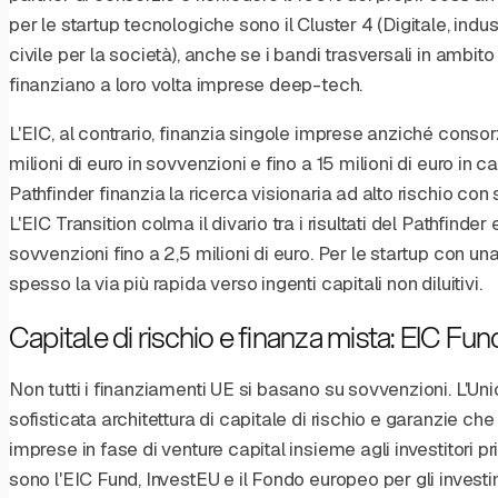
per le startup tecnologiche sono il Cluster 4 (Digitale, indus
civile per la società), anche se i bandi trasversali in ambit
finanziano a loro volta imprese deep-tech.
L'EIC, al contrario, finanzia singole imprese anziché consorz
milioni di euro in sovvenzioni e fino a 15 milioni di euro in ca
Pathfinder finanzia la ricerca visionaria ad alto rischio con 
L'EIC Transition colma il divario tra i risultati del Pathfinder 
sovvenzioni fino a 2,5 milioni di euro. Per le startup con un
spesso la via più rapida verso ingenti capitali non diluitivi.
Capitale di rischio e finanza mista: EIC Fun
Non tutti i finanziamenti UE si basano su sovvenzioni. L'Un
sofisticata architettura di capitale di rischio e garanzie ch
imprese in fase di venture capital insieme agli investitori priv
sono l'EIC Fund, InvestEU e il Fondo europeo per gli investim