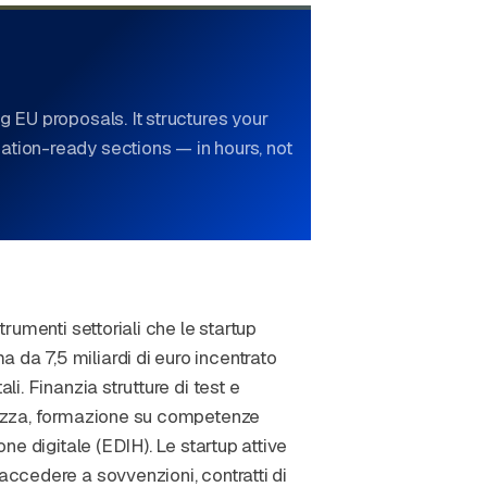
g EU proposals. It structures your
ation-ready sections — in hours, not
trumenti settoriali che le startup
 da 7,5 miliardi di euro incentrato
li. Finanzia strutture di test e
urezza, formazione su competenze
one digitale (EDIH). Le startup attive
 accedere a sovvenzioni, contratti di