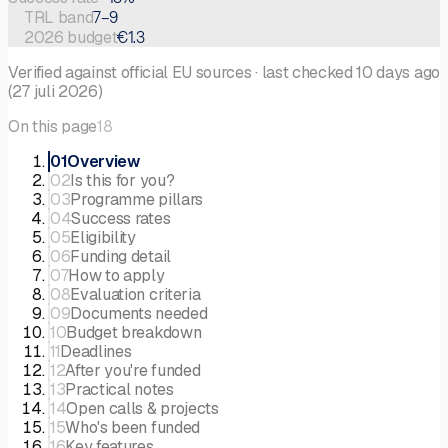
7–9
TRL band
€1.3
2026 budget
Verified against official EU sources
·
last checked
10 days ago
(
27 juli 2026
)
On this page
18
01
Overview
02
Is this for you?
03
Programme pillars
04
Success rates
05
Eligibility
06
Funding detail
07
How to apply
08
Evaluation criteria
09
Documents needed
10
Budget breakdown
11
Deadlines
12
After you're funded
13
Practical notes
14
Open calls & projects
15
Who's been funded
16
Key features